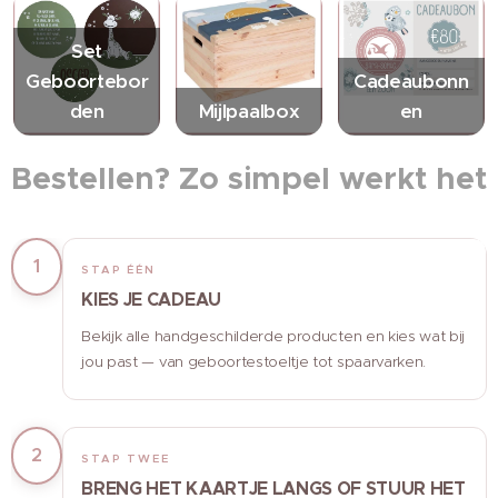
Set
Geboortebor
Cadeaubonn
den
Mijlpaalbox
en
Bestellen? Zo simpel werkt het
1
STAP ÉÉN
KIES JE CADEAU
Bekijk alle handgeschilderde producten en kies wat bij
jou past — van geboortestoeltje tot spaarvarken.
2
STAP TWEE
BRENG HET KAARTJE LANGS OF STUUR HET