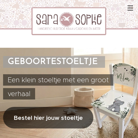
GEBOORTESTOELTJE
Een klein stoeltje met een groot
verhaal
Bestel hier jouw stoeltje