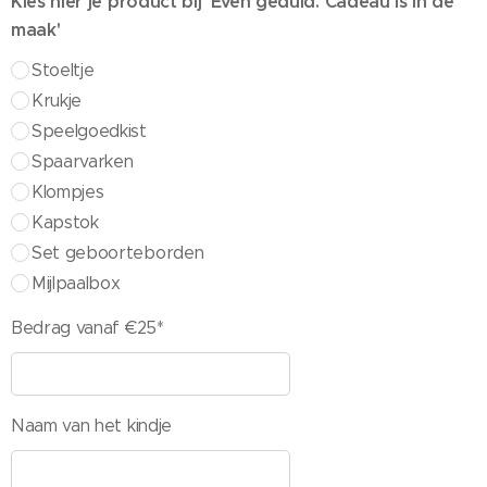
Kies hier je product bij 'Even geduld. Cadeau is in de
maak'
Stoeltje
Krukje
Speelgoedkist
Spaarvarken
Klompjes
Kapstok
Set geboorteborden
Mijlpaalbox
Bedrag vanaf €25*
Naam van het kindje