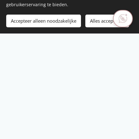
gebruikerservaring te bieden.
Reserveer hier jouw geboortebord!
Accepteer alleen noodzakelijke
Alles accepteren
Overzicht kraamcadeaus
Producten
Kraamcadeaus
Verhuur Geboorteborden
Cadeaubonnen