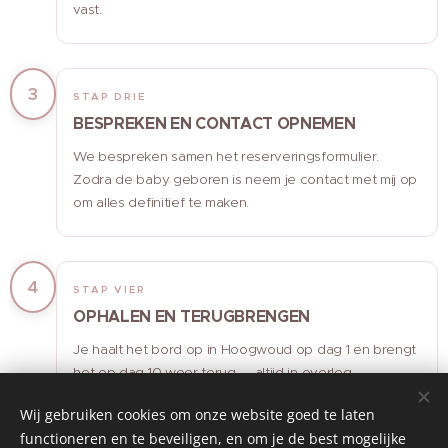
vast.
3
STAP DRIE
BESPREKEN EN CONTACT OPNEMEN
We bespreken samen het reserveringsformulier.
Zodra de baby geboren is neem je contact met mij op
om alles definitief te maken.
4
STAP VIER
OPHALEN EN TERUGBRENGEN
Je haalt het bord op in Hoogwoud op dag 1 en brengt
het op dag 10 weer terug — altijd in overleg.
Wij gebruiken cookies om onze website goed te laten
functioneren en te beveiligen, en om je de best mogelijke